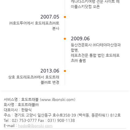
캐나다스키여행 전문 사이트 메
이플스키닷컴 오픈
2007.05
㈜호도투어에서 호도레포츠㈜로
분사
2009.06
등산전문회사 ㈜다테야마산장과
합병,
레포츠전문 통합 법인 호도레포
츠㈜ 출범
2013.06
상호 호도레포츠㈜에서 호도트래
블㈜로 변경
서비스명 : 호도트래블 (www.ilbonski.com)
회사명 : 호도트래블㈜
대표이사 : 한왕식
주소 : 경기도 고양시 일산동구 호수로358-39 (백석동, 동문타워1) 812호
Tel : 02) 753-0777 Fax : 031) 908-1138
E-mail :
hodo@ilbonski.com