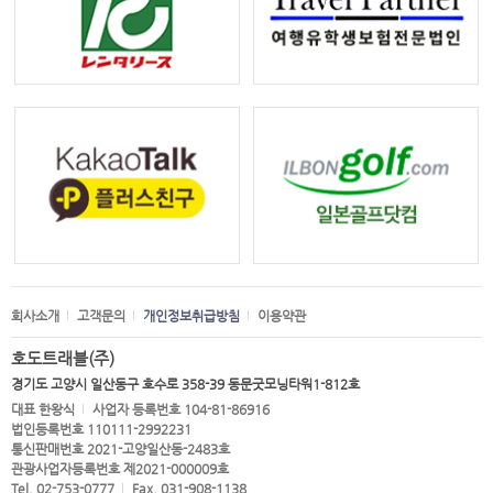
회사소개
고객문의
개인정보취급방침
이용약관
호도트래블(주)
경기도 고양시 일산동구 호수로 358-39 동문굿모닝타워1-812호
대표 한왕식
사업자 등록번호 104-81-86916
법인등록번호 110111-2992231
통신판매번호 2021-고양일산동-2483호
관광사업자등록번호 제2021-000009호
Tel. 02-753-0777
Fax. 031-908-1138