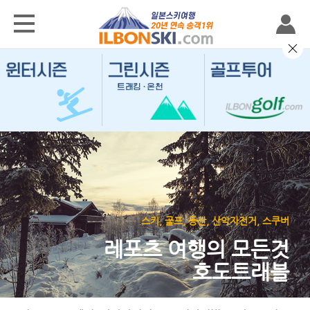
스키, 골프, 등산, 산악자전거, 스쿠버
레포츠 여행의 모든것
호도트래블