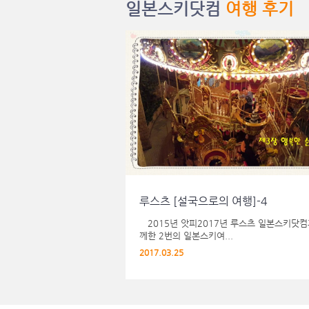
일본스키닷컴
여행 후기
루스츠 [설국으로의 여행]-4
선우중호 고객님
前 서울대학교 총장, 명지대학교총장, 광주과학..
2015년 앗피2017년 루스츠 일본스키닷컴
께한 2번의 일본스키여...
스키장과 일본 풍물에 대하여 해
일본스키닷컴은 항상 고객의 마음을 편하게
에 늘 놀라고 있...
는 노력이 돋보이는 여행사입니다. 고...
2017.03.25