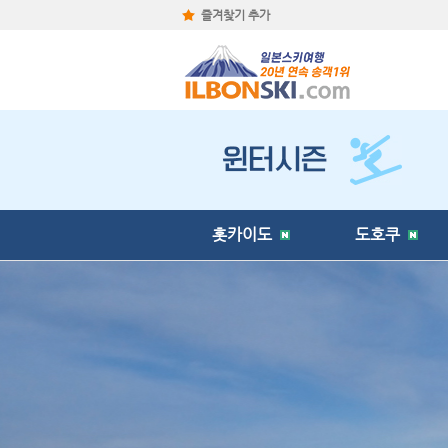
즐겨찾기 추가
홋카이도
도호쿠