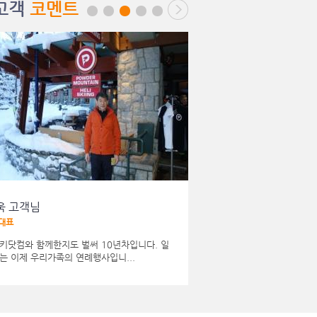
고객
코멘트
욱 고객님
이문재 고객님
 대표
現변호사,이문재 법률사무소 대표, 
키닷컴와 함께한지도 벌써 10년차입니다. 일
서울고등법원 판사로 근무하던 
는 이제 우리가족의 연례행사입니...
반)부터 스키인생을 시작, 변호