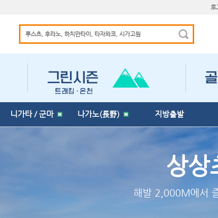
로
니가타 / 군마
나가노(長野)
지방출발
"홋카이도를 