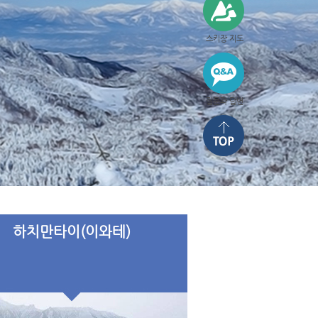
스키장 지도
질문과 답변
하치만타이(이와테)