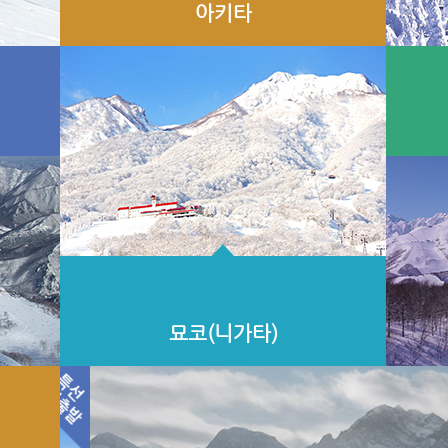
아키타
묘코(니가타)