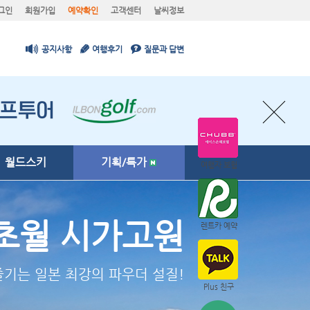
그인
회원가입
예약확인
고객센터
날씨정보
공지사항
여행후기
질문과 답변
월드스키
기획/특가
여행자 보험
앗피
렌트카 예약
능가하는 아스피린파우더의 유혹"
Plus 친구