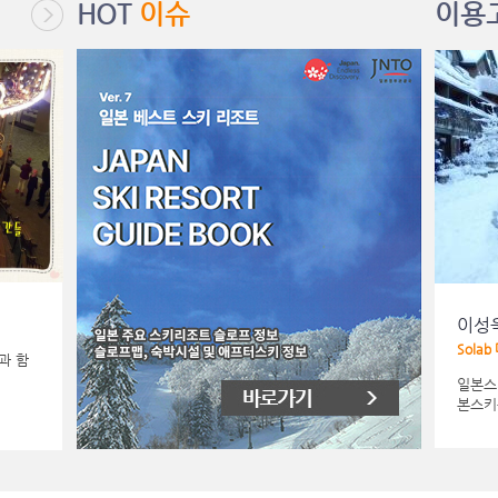
HOT
이슈
이용
이지윤 고객님
이성
.
Nokia Siemens Networks Kore...
Solab
과 함
 해 주려
8년여전 나가노 하쿠바스키를 시작으로 빠져들고만
일본스
일본스키여행! 황홀한 자연경관, 천혜...
본스키