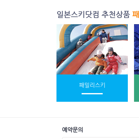
일본스키닷컴 추천상품
패
패밀리스키
예약문의