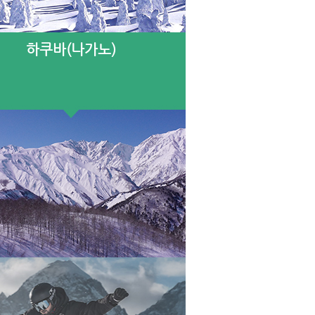
하쿠바(나가노)