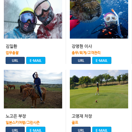
김일환
강명현 이사
업무총괄
총무/회계/고객관리
노고은 부장
고명재 차장
일본스키여행/그린시즌
골프