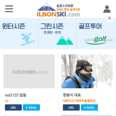
wa5155 팀원
한왕식 대표
op
대표이사/레포츠총괄팀장